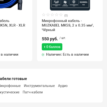
(0)
абель
Микрофонный кабель -
5N, XLR - XLR
MUZKABEL MK5S, 2 х 0.35 мм²,
Чёрный
550 руб.
/ шт.
+ 0 баллов
 в наличии
Наличие: Есть в наличии
абели готовые
икрофонные
Инструментальные
Аудио
кустические
Патч-кабели