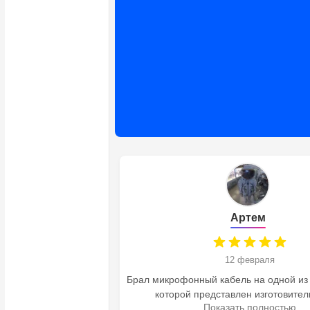
Артем
020
12 февраля
ают все быстро и
Брал микрофонный кабель на одной из
но.
которой представлен изготовител
Показать полностью
понравилось изделие, сам кабель к