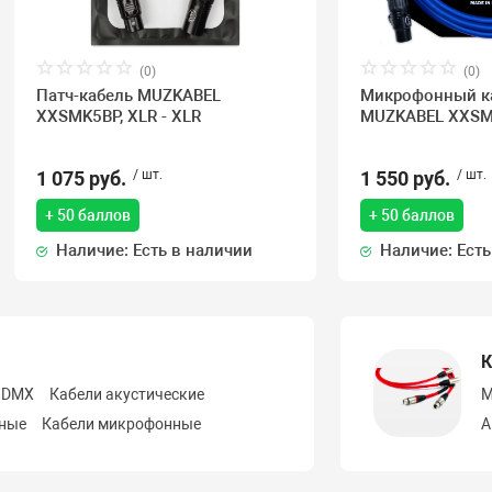
(0)
(0)
Патч-кабель MUZKABEL
Микрофонный к
XXSMK5BP, XLR - XLR
MUZKABEL XXSMK
1 075 руб.
/ шт.
1 550 руб.
/ шт.
+ 50 баллов
+ 50 баллов
Наличие: Есть в наличии
Наличие: Есть
К
 DMX
Кабели акустические
М
ьные
Кабели микрофонные
А