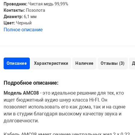
Проводник:
Чистая медь 99,99%
Контакты:
Позолота
Диаметр:
6,1 мм
Цвет:
Черный
Полное описание
Описание
Характеристики
Наличие
Отзывы (3)
Д
Подробное описание:
Модель AMC08
- это идеальное решение для тех, кто
ищет бюджетный аудио шнур класса Hi-FI. Он
позволяет использовать его как дома, так и на сцене
или в студии благодаря высокому качеству звука и
долговечности.
Кабель AMC08 имеет сечение центральных жил 2 х 0.22