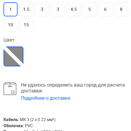
1
1.5
2
3
4.5
5
6
8
10
15
Цвет
Не удалось определить ваш город для расчета
доставки
Подробнее о доставке
Кабель:
МК 3 (2 х 0.22 мм²)
Оболочка:
PVC