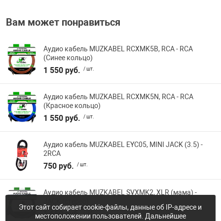
Вам может понравиться
Аудио кабель MUZKABEL RCXMK5B, RCA - RCA
(Синее кольцо)
1 550 руб.
/ шт.
Аудио кабель MUZKABEL RCXMK5N, RCA - RCA
(Красное кольцо)
1 550 руб.
/ шт.
Аудио кабель MUZKABEL EYC05, MINI JACK (3.5) -
2RCA
750 руб.
/ шт.
Аудио кабель MUZKABEL SVXMK2, XLR (мама) -
JACK (стерео)
Этот сайт собирает cookie-файлы, данные об IP-адресе и
1 650 руб.
/ шт.
местоположении пользователей. Дальнейшее