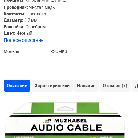
Разъемы:
MuzKabel RCA / RCA
Проводник:
Чистая медь
Контакты:
Позолота
Диаметр:
6,2 мм
Распайка:
Серебром
Цвет:
Черный
Полное описание
Модель
RSCMK3
Описание
Характеристики
Наличие
Отзывы (7)
Д