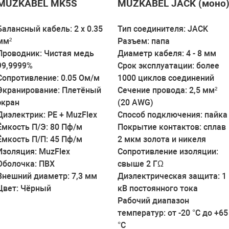
MUZKABEL MK5S
MUZKABEL JACK (моно
Балансный кабель: 2 х 0.35
Тип соединителя: JACK
мм²
Разъем: папа
Проводник: Чистая медь
Диаметр кабеля: 4 - 8 мм
99,9999%
Срок эксплуатации: более
Сопротивление: 0.05 Ом/м
1000 циклов соединений
Экранирование: Плетёный
Сечение провода: 2,5 мм²
экран
(20 AWG)
Диэлектрик: PE + MuzFlex
Способ подключения: пайка
Ёмкость П/Э: 80 Пф/м
Покрытие контактов: сплав
Ёмкость П/П: 45 Пф/м
2 мкм золота и никеля
Изоляция: MuzFlex
Сопротивление изоляции:
Оболочка: ПВХ
свыше 2 ГΩ
Внешний диаметр: 7,3 мм
Диэлектрическая защита: 1
Цвет: Чёрный
кВ постоянного тока
Рабочий диапазон
температур: от -20 °C до +65
°C