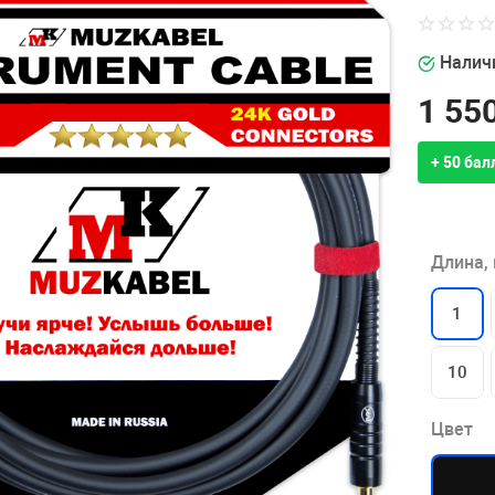
Наличи
1 550
+ 50 бал
Длина,
1
10
Цвет