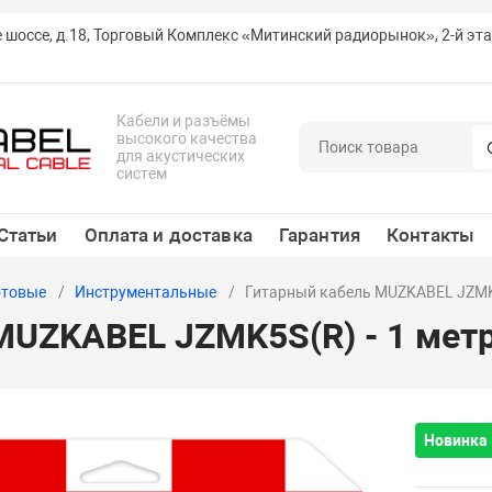
е шоссе, д.18, Торговый Комплекс «Митинский радиорынок», 2-й эт
Кабели и разъёмы
высокого качества
для акустических
систем
Статьи
Оплата и доставка
Гарантия
Контакты
отовые
Инструментальные
Гитарный кабель MUZKABEL JZMK5
UZKABEL JZMK5S(R) - 1 метр,
Новинка