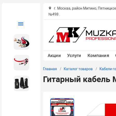
г. Москва, район Митино, Пятницко
№498 .
Каталог
Кабель в бухтах
Акции
Услуги
Компания
Кабели готовые
Главная
Каталог товаров
Кабели г
Гитарный кабель M
Разъемы