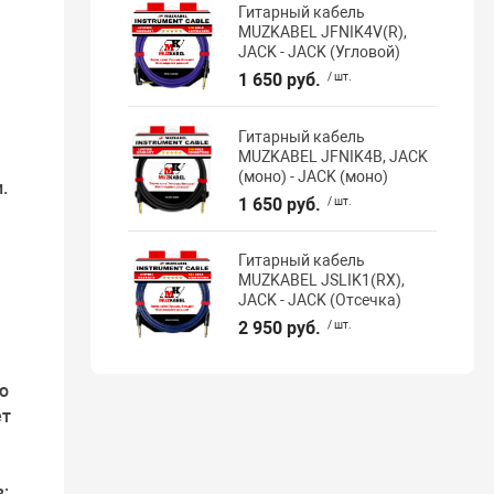
Гитарный кабель
MUZKABEL JFNIK4V(R),
JACK - JACK (Угловой)
1 650 руб.
/ шт.
Гитарный кабель
MUZKABEL JFNIK4B, JACK
(моно) - JACK (моно)
.
1 650 руб.
/ шт.
м
Гитарный кабель
MUZKABEL JSLIK1(RX),
JACK - JACK (Отсечка)
2 950 руб.
/ шт.
ю
ет
: