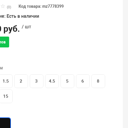
Код товара: mz7778399
(0)
е: Есть в наличии
 руб.
/ шт
лов
 м
1.5
2
3
4.5
5
6
8
15