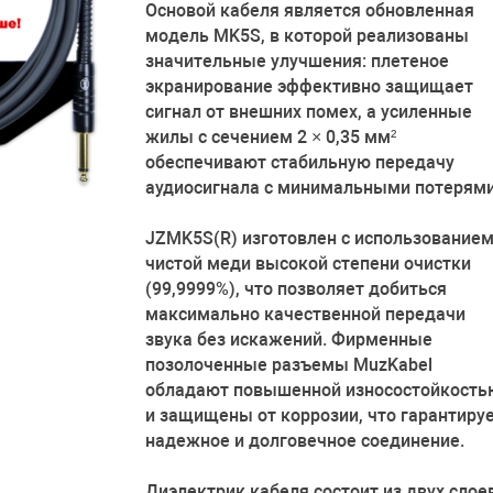
Основой кабеля является обновленная
модель MK5S, в которой реализованы
значительные улучшения: плетеное
экранирование эффективно защищает
сигнал от внешних помех, а усиленные
жилы с сечением 2 × 0,35 мм²
обеспечивают стабильную передачу
аудиосигнала с минимальными потерями
JZMK5S(R) изготовлен с использование
чистой меди высокой степени очистки
(99,9999%), что позволяет добиться
максимально качественной передачи
звука без искажений. Фирменные
позолоченные разъемы MuzKabel
обладают повышенной износостойкость
и защищены от коррозии, что гарантиру
надежное и долговечное соединение.
Диэлектрик кабеля состоит из двух слоев