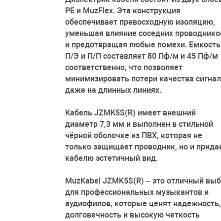
PE и MuzFlex. Эта конструкция
обеспечивает превосходную изоляцию,
уменьшая влияние соседних проводнико
и предотвращая любые помехи. Емкость
П/Э и П/П составляет 80 Пф/м и 45 Пф/м
соответственно, что позволяет
минимизировать потери качества сигна
даже на длинных линиях.
Кабель JZMK5S(R) имеет внешний
диаметр 7,3 мм и выполнен в стильной
чёрной оболочке из ПВХ, которая не
только защищает проводник, но и прида
кабелю эстетичный вид.
MuzKabel JZMK5S(R) – это отличный вы
для профессиональных музыкантов и
аудиофилов, которые ценят надежность,
долговечность и высокую четкость