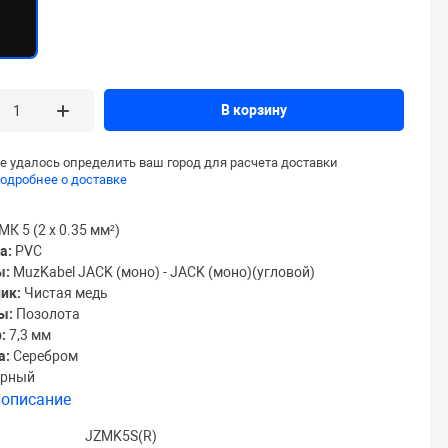
В корзину
е удалось определить ваш город для расчета доставки
одробнее о доставке
МК 5 (2 х 0.35 мм²)
а:
PVC
ы:
MuzKabel JACK (моно) - JACK (моно)(угловой)
ик:
Чистая медь
ы:
Позолота
:
7,3 мм
а:
Серебром
рный
 описание
JZMK5S(R)