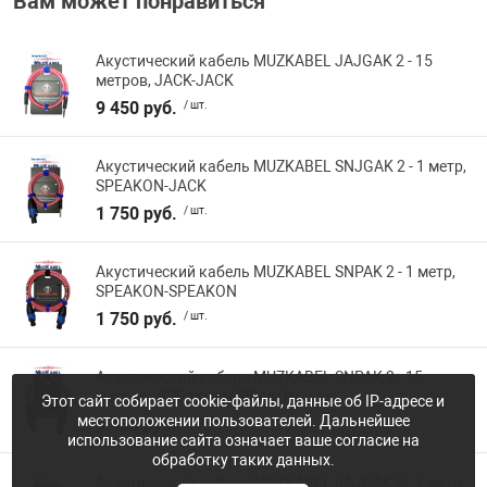
Вам может понравиться
Акустический кабель MUZKABEL JAJGAK 2 - 15
метров, JACK-JACK
9 450 руб.
/ шт.
Акустический кабель MUZKABEL SNJGAK 2 - 1 метр,
SPEAKON-JACK
1 750 руб.
/ шт.
Акустический кабель MUZKABEL SNPAK 2 - 1 метр,
SPEAKON-SPEAKON
1 750 руб.
/ шт.
Акустический кабель MUZKABEL SNPAK 2 - 15
метров , SPEAKON-SPEAKON
Этот сайт собирает cookie-файлы, данные об IP-адресе и
местоположении пользователей. Дальнейшее
9 450 руб.
/ шт.
использование сайта означает ваше согласие на
обработку таких данных.
Акустический кабель MUZKABEL JAJGAK 2 - 1 метр,