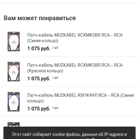
Вам может понравиться
Патч-кабель MUZKABEL RCXMK5BP, RCA – RCA
(Синее кольцо)
1 075 руб.
/ шт.
Патч-кабель MUZKABEL RCXMK5BP, RCA – RCA
(Красное кольцо)
1 075 руб.
/ шт.
Патч-кабель MUZKABEL RSFIK4VP, RCA – RCA (Синее
кольцо)
1 075 руб.
/ шт.
Патч-кабель MUZKABEL JZMK5BP, JACK - JACK
Этот сайт собирает cookie-файлы, данные об IP-адресе и
1 075 руб.
/ шт.