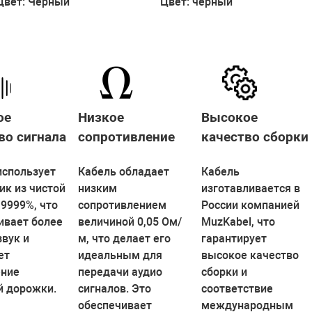
Цвет: Чёрный
Цвет: черный
ое
Низкое
Высокое
во сигнала
сопротивление
качество сборки
использует
Кабель обладает
Кабель
ик из чистой
низким
изготавливается в
,9999%, что
сопротивлением
России компанией
ивает более
величиной 0,05 Ом/
MuzKabel, что
звук и
м, что делает его
гарантирует
ет
идеальным для
высокое качество
ение
передачи аудио
сборки и
й дорожки.
сигналов. Это
соответствие
обеспечивает
международным