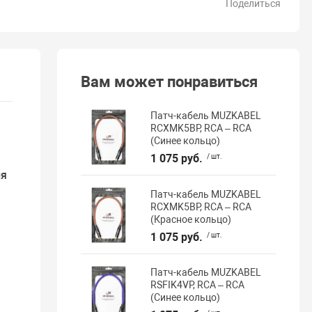
Поделиться
Вам может понравиться
Патч-кабель MUZKABEL
RCXMK5BP, RCA – RCA
(Синее кольцо)
1 075 руб.
/ шт.
ля
Патч-кабель MUZKABEL
RCXMK5BP, RCA – RCA
(Красное кольцо)
1 075 руб.
/ шт.
Патч-кабель MUZKABEL
RSFIK4VP, RCA – RCA
(Синее кольцо)