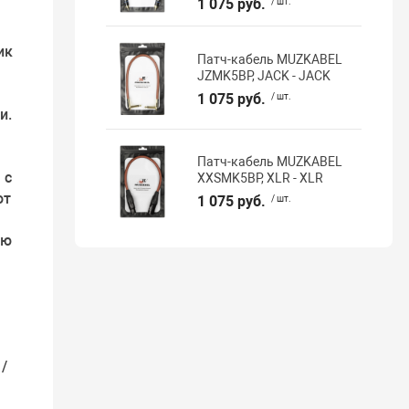
1 075 руб.
/ шт.
ик
Патч-кабель MUZKABEL
JZMK5BP, JACK - JACK
1 075 руб.
/ шт.
и.
Патч-кабель MUZKABEL
 с
XXSMK5BP, XLR - XLR
от
1 075 руб.
/ шт.
лю
/