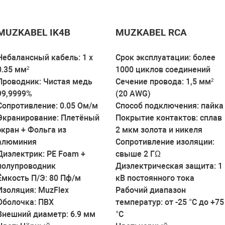
MUZKABEL IK4B
MUZKABEL RCA
Небалансный кабель: 1 х
Срок эксплуатации: более
0.35 мм²
1000 циклов соединений
Проводник: Чистая медь
Сечение провода: 1,5 мм²
99,9999%
(20 AWG)
Сопротивление: 0.05 Ом/м
Способ подключения: пайка
Экранирование: Плетёный
Покрытие контактов: сплав
экран + Фольга из
2 мкм золота и никеля
алюминия
Сопротивление изоляции:
Диэлектрик: PE Foam +
свыше 2 ГΩ
полупроводник
Диэлектрическая защита: 1
Ёмкость П/Э: 80 Пф/м
кВ постоянного тока
Изоляция: MuzFlex
Рабочий диапазон
Оболочка: ПВХ
температур: от -25 °C до +75
Внешний диаметр: 6.9 мм
°C