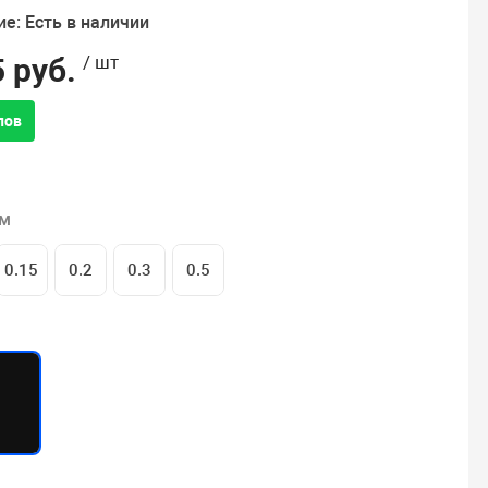
е: Есть в наличии
 руб.
/ шт
лов
 м
0.15
0.2
0.3
0.5