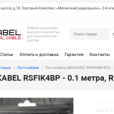
е шоссе, д.18, Торговый Комплекс «Митинский радиорынок», 2-й эт
Кабели и разъёмы
высокого качества
для акустических
систем
Статьи
Оплата и доставка
Гарантия
Контакты
отовые
Патч-кабели
Патч-кабель MUZKABEL RSFIK4BP, RCA –
BEL RSFIK4BP - 0.1 метра, R