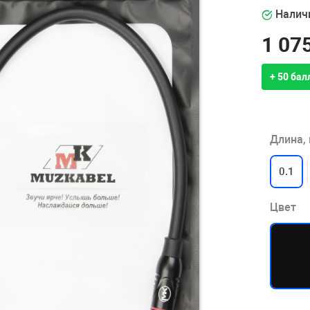
Наличи
1 075
+ 50 бал
Длина,
0.1
Цвет