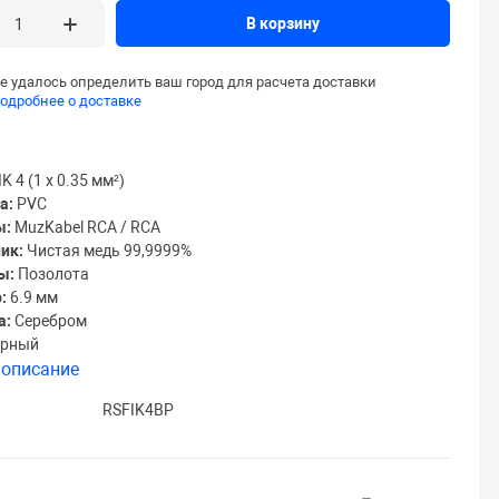
В корзину
е удалось определить ваш город для расчета доставки
одробнее о доставке
IK 4 (1 х 0.35 мм²)
а:
PVC
ы:
MuzKabel RCA / RCA
ик:
Чистая медь 99,9999%
ы:
Позолота
:
6.9 мм
а:
Серебром
рный
 описание
RSFIK4BP