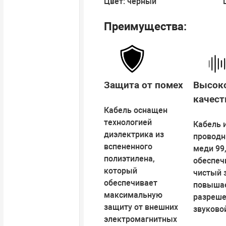
Цвет: черный
Преимущества:
Защита от помех
Высок
качест
Кабель оснащен
технологией
Кабель 
диэлектрика из
проводн
вспененного
меди 99
полиэтилена,
обеспеч
который
чистый 
обеспечивает
повыша
максимальную
разреш
защиту от внешних
звуково
электромагнитных