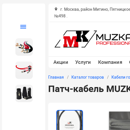
г. Москва, район Митино, Пятницко
№498 .
Каталог
Кабель в бухтах
Акции
Услуги
Компания
Кабели готовые
Главная
Каталог товаров
Кабели г
Патч-кабель MUZKA
Разъемы