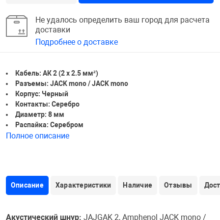
Не удалось определить ваш город для расчета
доставки
Подробнее о доставке
Кабель: АК 2 (2 х 2.5 мм²)
Разъемы: JACK mono / JACK mono
Корпус: Черный
Контакты: Серебро
Диаметр: 8 мм
Распайка: Серебром
Полное описание
Описание
Характеристики
Наличие
Отзывы
Дос
Акустический шнур:
JAJGAK 2, Amphenol JACK mono /