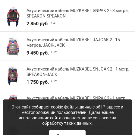
Акустический кабель MUZKABEL SNPAK 2 - 3 метра,
SPEAKON-SPEAKON
2 850 руб.
/ шт.
Акустический кабель MUZKABEL JAJGAK 2 - 15
метров, JACK-JACK
9 450 руб.
/ шт.
Акустический кабель MUZKABEL SNJGAK 2 - 1 метр,
SPEAKON-JACK
1 750 руб.
/ шт.
Акустический кабель MUZKABEL SNPAK 2 - 1 метр,
SPEAKON-SPEAKON
Этот сайт собирает cookie-файлы, данные об IP-адресе и
1 750 руб.
/ шт.
местоположении пользователей. Дальнейшее
использование сайта означает ваше согласие на
обработку таких данных.
Акустический кабель MUZKABEL SNPAK 2 - 15
метров , SPEAKON-SPEAKON